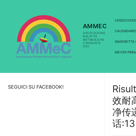
Vai
al
contenuto
L’ASSOCIAZ
AMMEC
CALENDARI
ASSOCIAZIONE
MALATTIE
METABOLICHE
SIMONETTA 
CONGENITE
ODV
MEYER PREM
Risul
SEGUICI SU FACEBOOK!
效耐
净传
话:13