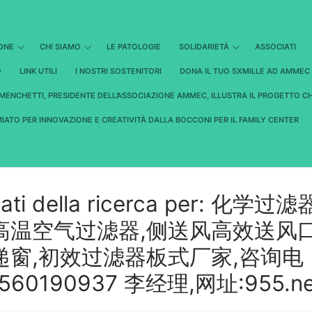
IONE
CHI SIAMO
LE PATOLOGIE
SOLIDARIETÀ
ASSOCIATI
O
LINK UTILI
I NOSTRI SOSTENITORI
DONA IL TUO 5XMILLE AD AMMEC
MENCHETTI, PRESIDENTE DELL’ASSOCIAZIONE AMMEC, ILLUSTRA IL PROGETTO C
IATO PER INNOVAZIONE E CREATIVITÀ DALLA BOCCONI PER IL FAMILY CENTER
tati della ricerca per:
化学过滤器
高温空气过滤器,侧送风高效送风口
递窗,初效过滤器板式厂家,咨询电
560190937 李经理,网址:955.ne