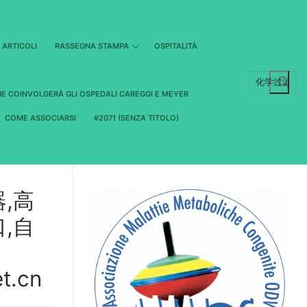
ARTICOLI
RASSEGNA STAMPA
OSPITALITÀ
Cerca:
HE COINVOLGERÀ GLI OSPEDALI CAREGGI E MEYER
COME ASSOCIARSI
#2071 (SENZA TITOLO)
,高
,自
t.cn