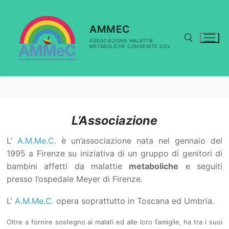
Vai
al
contenuto
AMMEC
ASSOCIAZIONE MALATTIE
METABOLICHE CONGENITE ODV
Cerca:
L’Associazione
L’
A.M.Me.C.
è un’associazione nata nel gennaio del
1995 a Firenze su iniziativa di un gruppo di genitori di
bambini affetti da malattie
metaboliche
e seguiti
presso l’ospedale Meyer di Firenze.
L’
A.M.Me.C.
opera soprattutto in Toscana ed Umbria.
Oltre a fornire sostegno ai malati ed alle loro famiglie, ha tra i suoi