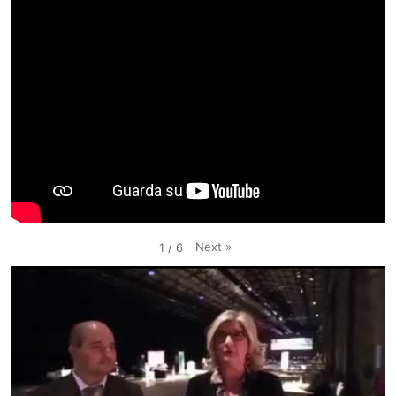
Next
»
1
/
6