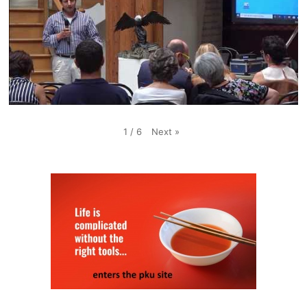
Next
»
1
/
6