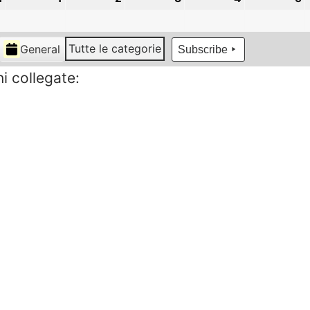
Agosto
Settembre
Settembre
Settembre
Settembre
S
2026
2026
2026
2026
2026
2
Tutte le categorie
General
Subscribe
i collegate: