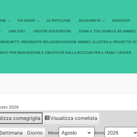
IONE
CHI SIAMO
LE PATOLOGIE
SOLIDARIETÀ
ASSOCIATI
O
LINK UTILI
I NOSTRI SOSTENITORI
DONA IL TUO 5XMILLE AD AMMEC
MENCHETTI, PRESIDENTE DELL’ASSOCIAZIONE AMMEC, ILLUSTRA IL PROGETTO C
IATO PER INNOVAZIONE E CREATIVITÀ DALLA BOCCONI PER IL FAMILY CENTER
gosto 2026
alizza come
griglia
Visualizza come
lista
Settimana
Giorno
Mese
Anno