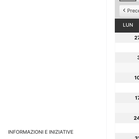
Prec
LUN
L
2
1
1
2
INFORMAZIONI E INIZIATIVE
3