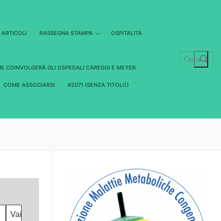
ARTICOLI
RASSEGNA STAMPA
OSPITALITÀ
Cerca:
HE COINVOLGERÀ GLI OSPEDALI CAREGGI E MEYER
COME ASSOCIARSI
#2071 (SENZA TITOLO)