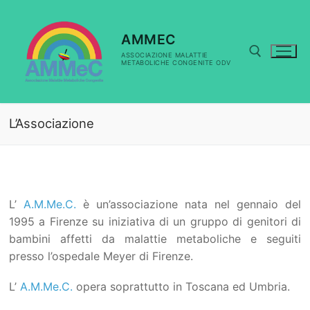
Vai
al
contenuto
AMMEC
ASSOCIAZIONE MALATTIE
METABOLICHE CONGENITE ODV
Cerca:
L’Associazione
L’
A.M.Me.C.
è un’associazione nata nel gennaio del
1995 a Firenze su iniziativa di un gruppo di genitori di
bambini affetti da malattie metaboliche e seguiti
presso l’ospedale Meyer di Firenze.
L’
A.M.Me.C.
opera soprattutto in Toscana ed Umbria.