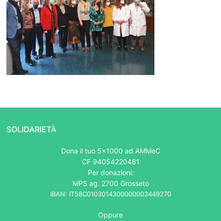
SOLIDARIETÀ
Dona il tuo 5x1000 ad AMMeC
CF 94054220481
Per donazioni:
MPS ag. 2700 Grosseto
IBAN: IT58C0103014300000003449270
Oppure