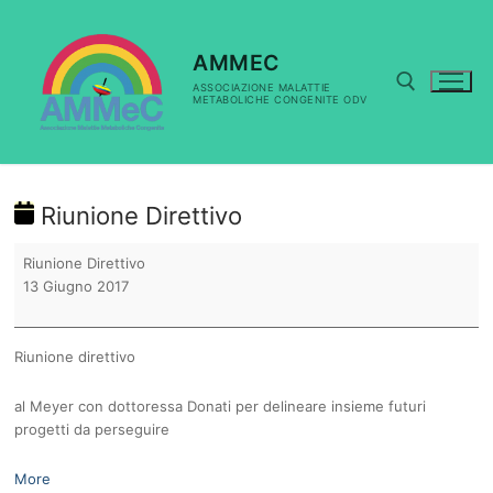
Vai
al
contenuto
AMMEC
ASSOCIAZIONE MALATTIE
METABOLICHE CONGENITE ODV
Cerca:
Riunione Direttivo
Riunione
Riunione Direttivo
Direttivo
13 Giugno 2017
Riunione direttivo
al Meyer con dottoressa Donati per delineare insieme futuri
progetti da perseguire
about
More