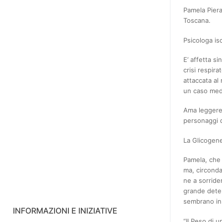
Pamela Pieral
Toscana.
Psicologa isc
E’ affetta si
crisi respira
attaccata al 
un caso medi
Ama leggere 
personaggi d
La Glicogenes
Pamela, che
ma, circondat
ne a sorride
grande deter
sembrano ins
INFORMAZIONI E INIZIATIVE
“Il Peso di u