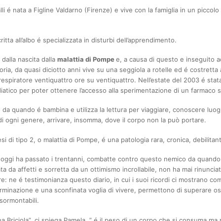
li é nata a Figline Valdarno (Firenze) e vive con la famiglia in un piccolo
ritta all’albo é specializzata in disturbi dell’apprendimento.
n dalla nascita dalla
malattia di Pompe
e, a causa di questo e inseguito 
toria, da quasi diciotto anni vive su una seggiola a rotelle ed é costretta 
respiratore ventiquattro ore su ventiquattro. Nell’estate del 2003 é stata
atico per poter ottenere l’accesso alla sperimentazione di un farmaco sa
da quando é bambina e utilizza la lettura per viaggiare, conoscere luog
i ogni genere, arrivare, insomma, dove il corpo non la può portare.
i di tipo 2, o malattia di Pompe, é una patologia rara, cronica, debilitan
 oggi ha passato i trentanni, combatte contro questo nemico da quand
a da affetti e sorretta da un ottimismo incrollabile, non ha mai rinunciat
re: ne é testimonianza questo diario, in cui i suoi ricordi ci mostrano c
minazione e una sconfinata voglia di vivere, permettono di superare os
ormontabili.
na Briciola”, ci spiega Pamela, ” é il peso di un corpo che si consuma ma 