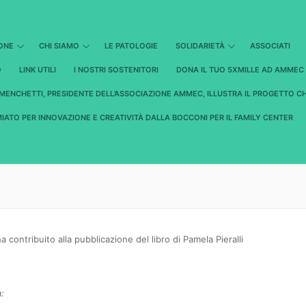
IONE
CHI SIAMO
LE PATOLOGIE
SOLIDARIETÀ
ASSOCIATI
O
LINK UTILI
I NOSTRI SOSTENITORI
DONA IL TUO 5XMILLE AD AMMEC
MENCHETTI, PRESIDENTE DELL’ASSOCIAZIONE AMMEC, ILLUSTRA IL PROGETTO C
IATO PER INNOVAZIONE E CREATIVITÀ DALLA BOCCONI PER IL FAMILY CENTER
a contribuito alla pubblicazione del libro di Pamela Pieralli
: