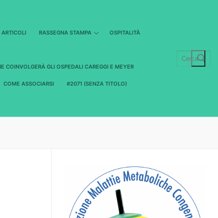
ARTICOLI
RASSEGNA STAMPA
OSPITALITÀ
Cerca:
HE COINVOLGERÀ GLI OSPEDALI CAREGGI E MEYER
COME ASSOCIARSI
#2071 (SENZA TITOLO)