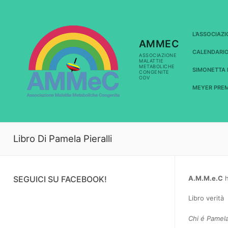
Vai
al
contenuto
L’ASSOCIAZ
AMMEC
CALENDARI
ASSOCIAZIONE
MALATTIE
METABOLICHE
SIMONETTA 
CONGENITE
ODV
MEYER PREM
Libro Di Pamela Pieralli
SEGUICI SU FACEBOOK!
A.M.M.e.C
h
Libro verità
Chi é Pamela