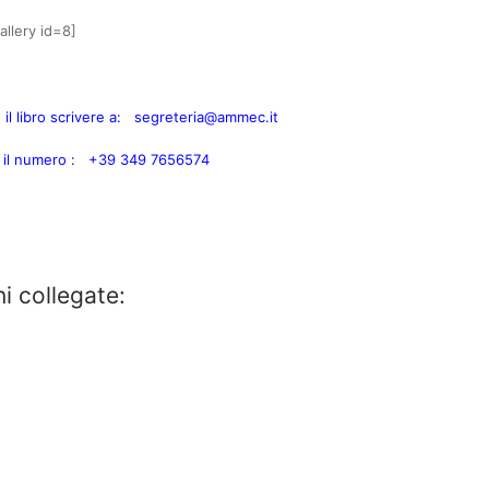
allery id=8]
 il libro scrivere a: segreteria@ammec.it
e il numero :
+39 349 7656574
i collegate: