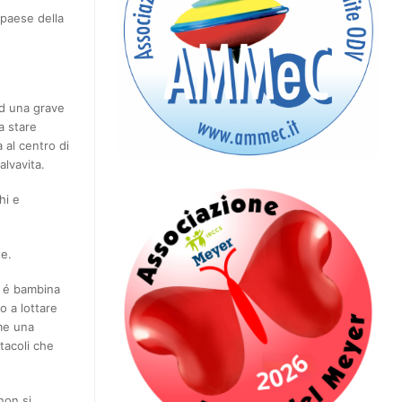
 paese della
ad una grave
a stare
 al centro di
lvavita.
hi e
te.
o é bambina
o a lottare
ome una
tacoli che
non si