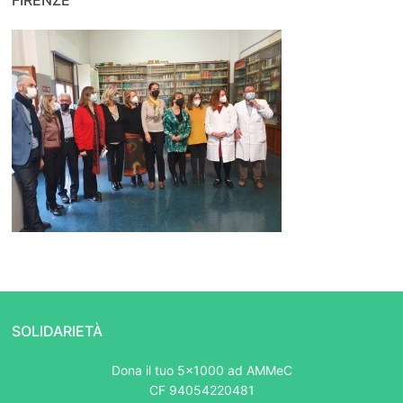
SOLIDARIETÀ
Dona il tuo 5x1000 ad AMMeC
CF 94054220481