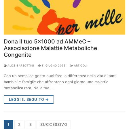
Dona il tuo 5×1000 ad AMMeC –
Associazione Malattie Metaboliche
Congenite
ALICE BARSOTTINI
11 GIUGNO 2025
ARTICOLI
Con un semplice gesto puoi fare la differenza nella vita di tanti
bambini e famiglie che affrontano ogni giorno una malattia
metabolica rara. Nella tua……
LEGGI IL SEGUITO →
Navigazione
1
2
3
SUCCESSIVO