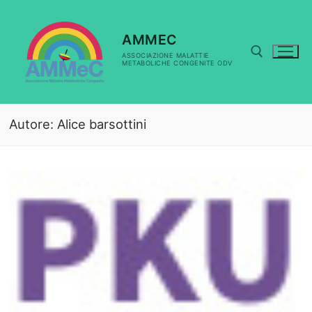
Vai
al
contenuto
AMMEC
ASSOCIAZIONE MALATTIE
METABOLICHE CONGENITE ODV
Cerca:
Autore:
Alice barsottini