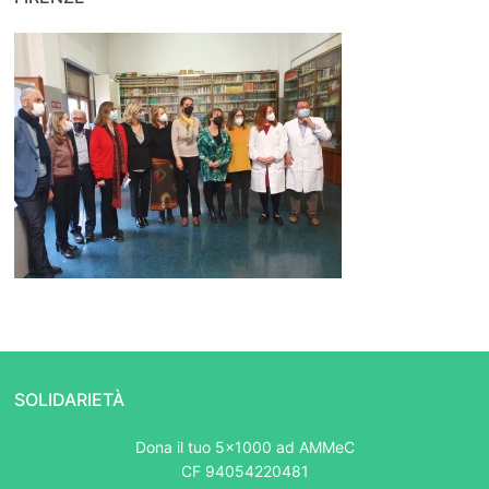
SOLIDARIETÀ
Dona il tuo 5x1000 ad AMMeC
CF 94054220481