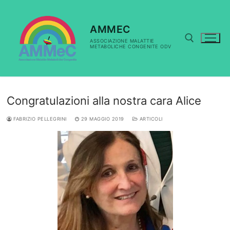
Vai
al
contenuto
AMMEC
ASSOCIAZIONE MALATTIE
METABOLICHE CONGENITE ODV
Cerca:
Congratulazioni alla nostra cara Alice
FABRIZIO PELLEGRINI
29 MAGGIO 2019
ARTICOLI