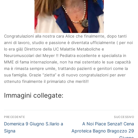
Congratulazioni alla nostra cara Alice che finalmente, dopo tanti
anni di lavoro, studio e passione è diventata ufficialmente ( per noi
lo era già) Direttore della UC Malattie Metaboliche e
Neuromuscolari del Meyer !! Pediatra eccellente e specialista in
MME di fama internazionale, non ha mai ostentato le sue capacità
ma è rimasta sempre umile, trattando pazienti e genitori come la
sua famiglia. Grazie “zietta” e di nuovo congratulazioni per aver
ottenuto finalmente il primariato che meriti!!
Immagini collegate:
Navigazione
PRECEDENTE
SUCCESSIVO
articoli
Articolo
Articolo
Domenica 9 Giugno S.Ilario a
A Noi Piace Senza!! Cena
precedente:
successivo:
Signa
Aproteica Bagno Bragozzo 29
Giugno