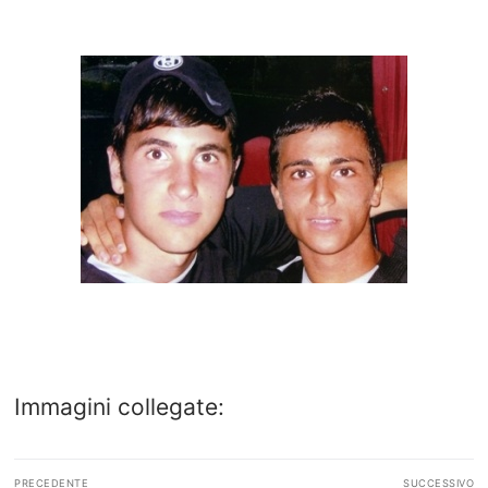
Immagini collegate:
Navigazione
PRECEDENTE
SUCCESSIVO