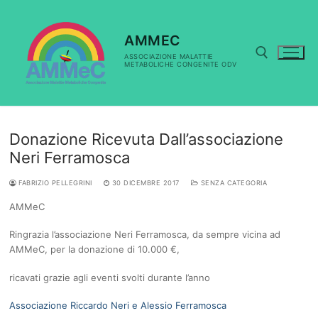
Vai
al
contenuto
AMMEC
ASSOCIAZIONE MALATTIE
METABOLICHE CONGENITE ODV
Cerca:
Donazione Ricevuta Dall’associazione
Neri Ferramosca
FABRIZIO PELLEGRINI
30 DICEMBRE 2017
SENZA CATEGORIA
AMMeC
Ringrazia l’associazione Neri Ferramosca, da sempre vicina ad
AMMeC, per la donazione di 10.000 €,
ricavati grazie agli eventi svolti durante l’anno
Associazione Riccardo Neri e Alessio Ferramosca