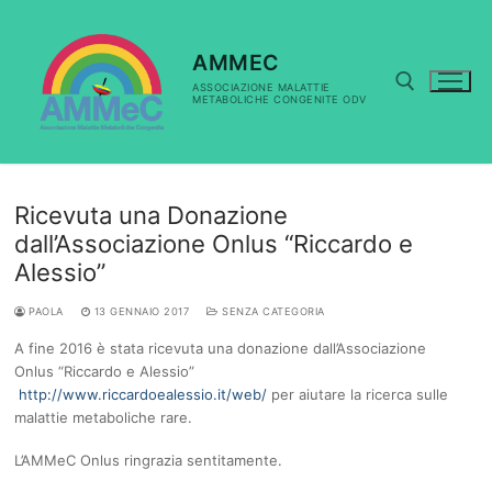
Vai
al
contenuto
AMMEC
ASSOCIAZIONE MALATTIE
METABOLICHE CONGENITE ODV
Cerca:
Ricevuta una Donazione
dall’Associazione Onlus “Riccardo e
Alessio”
PAOLA
13 GENNAIO 2017
SENZA CATEGORIA
A fine 2016 è stata ricevuta una donazione dall’Associazione
Onlus “Riccardo e Alessio”
http://www.riccardoealessio.it/web/
per aiutare la ricerca sulle
malattie metaboliche rare.
L’AMMeC Onlus ringrazia sentitamente.