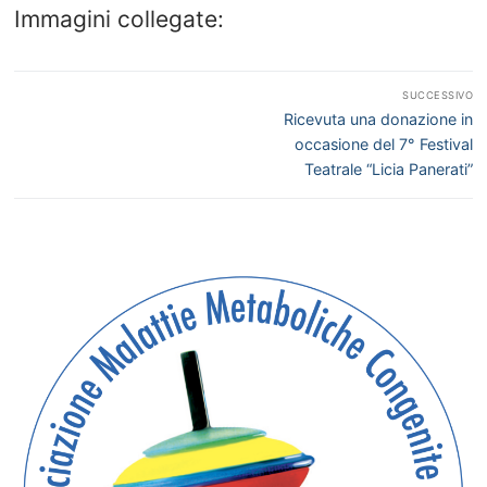
Immagini collegate:
Navigazione
SUCCESSIVO
articoli
Articolo
Ricevuta una donazione in
successivo:
occasione del 7° Festival
Teatrale “Licia Panerati”