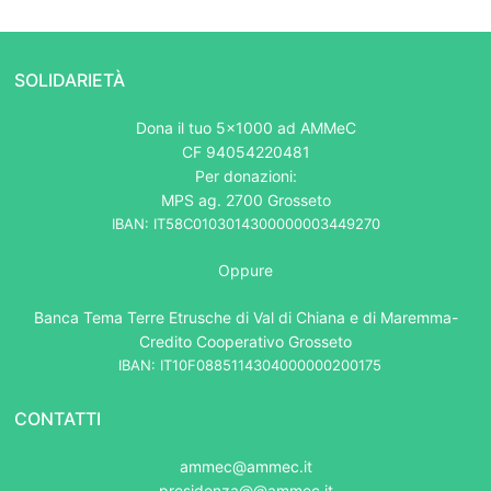
SOLIDARIETÀ
Dona il tuo 5x1000 ad AMMeC
CF 94054220481
Per donazioni:
MPS ag. 2700 Grosseto
IBAN: IT58C0103014300000003449270
Oppure
Banca Tema Terre Etrusche di Val di Chiana e di Maremma-
Credito Cooperativo Grosseto
IBAN: IT10F0885114304000000200175
CONTATTI
ammec@ammec.it
presidenza@@ammec.it