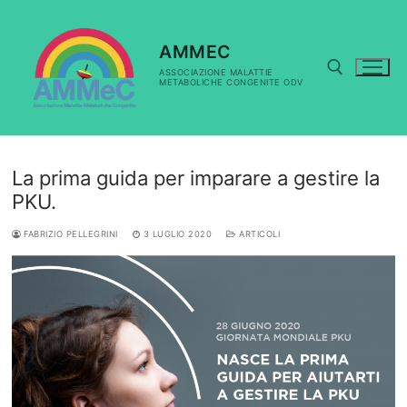
Vai
al
contenuto
AMMEC
ASSOCIAZIONE MALATTIE
METABOLICHE CONGENITE ODV
Cerca:
La prima guida per imparare a gestire la
PKU.
FABRIZIO PELLEGRINI
3 LUGLIO 2020
ARTICOLI