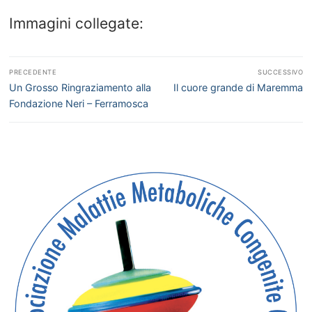
Immagini collegate:
Navigazione
PRECEDENTE
SUCCESSIVO
articoli
Articolo
Articolo
Un Grosso Ringraziamento alla
Il cuore grande di Maremma
precedente:
successivo:
Fondazione Neri – Ferramosca