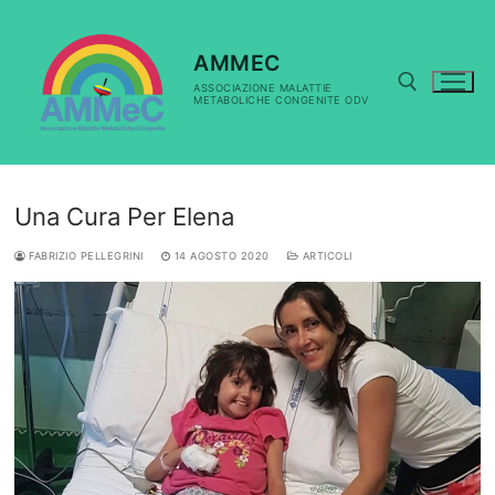
Vai
al
contenuto
AMMEC
ASSOCIAZIONE MALATTIE
METABOLICHE CONGENITE ODV
Cerca:
Una Cura Per Elena
FABRIZIO PELLEGRINI
14 AGOSTO 2020
ARTICOLI