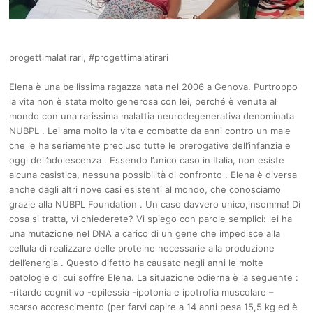
progettimalatirari, #progettimalatirari
Elena è una bellissima ragazza nata nel 2006 a Genova. Purtroppo
la vita non è stata molto generosa con lei, perché è venuta al
mondo con una rarissima malattia neurodegenerativa denominata
NUBPL . Lei ama molto la vita e combatte da anni contro un male
che le ha seriamente precluso tutte le prerogative dell’infanzia e
oggi dell’adolescenza . Essendo l’unico caso in Italia, non esiste
alcuna casistica, nessuna possibilità di confronto . Elena è diversa
anche dagli altri nove casi esistenti al mondo, che conosciamo
grazie alla NUBPL Foundation . Un caso davvero unico,insomma! Di
cosa si tratta, vi chiederete? Vi spiego con parole semplici: lei ha
una mutazione nel DNA a carico di un gene che impedisce alla
cellula di realizzare delle proteine necessarie alla produzione
dell’energia . Questo difetto ha causato negli anni le molte
patologie di cui soffre Elena. La situazione odierna è la seguente :
-ritardo cognitivo -epilessia -ipotonia e ipotrofia muscolare –
scarso accrescimento (per farvi capire a 14 anni pesa 15,5 kg ed è