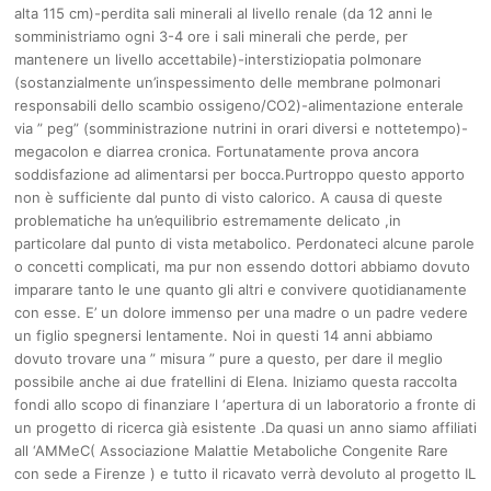
alta 115 cm)-perdita sali minerali al livello renale (da 12 anni le
somministriamo ogni 3-4 ore i sali minerali che perde, per
mantenere un livello accettabile)-interstiziopatia polmonare
(sostanzialmente un’inspessimento delle membrane polmonari
responsabili dello scambio ossigeno/CO2)-alimentazione enterale
via ” peg” (somministrazione nutrini in orari diversi e nottetempo)-
megacolon e diarrea cronica. Fortunatamente prova ancora
soddisfazione ad alimentarsi per bocca.Purtroppo questo apporto
non è sufficiente dal punto di visto calorico. A causa di queste
problematiche ha un’equilibrio estremamente delicato ,in
particolare dal punto di vista metabolico. Perdonateci alcune parole
o concetti complicati, ma pur non essendo dottori abbiamo dovuto
imparare tanto le une quanto gli altri e convivere quotidianamente
con esse. E’ un dolore immenso per una madre o un padre vedere
un figlio spegnersi lentamente. Noi in questi 14 anni abbiamo
dovuto trovare una ” misura ” pure a questo, per dare il meglio
possibile anche ai due fratellini di Elena. Iniziamo questa raccolta
fondi allo scopo di finanziare l ‘apertura di un laboratorio a fronte di
un progetto di ricerca già esistente .Da quasi un anno siamo affiliati
all ‘AMMeC( Associazione Malattie Metaboliche Congenite Rare
con sede a Firenze ) e tutto il ricavato verrà devoluto al progetto IL